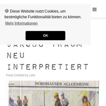
Lake
🍪
Diese Website nutzt Cookies, um
bestmögliche Funktionalität bieten zu können.
Mehr Informationen
OK
Jakobs Traum
neu
interpretiert
Press
Created by
Lake